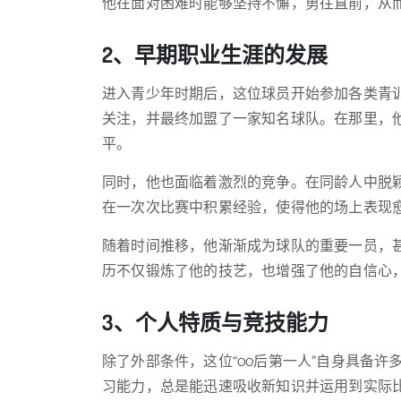
他在面对困难时能够坚持不懈，勇往直前，从
2、早期职业生涯的发展
进入青少年时期后，这位球员开始参加各类青
关注，并最终加盟了一家知名球队。在那里，
平。
同时，他也面临着激烈的竞争。在同龄人中脱
在一次次比赛中积累经验，使得他的场上表现
随着时间推移，他渐渐成为球队的重要一员，
历不仅锻炼了他的技艺，也增强了他的自信心
3、个人特质与竞技能力
除了外部条件，这位“00后第一人”自身具备
习能力，总是能迅速吸收新知识并运用到实际