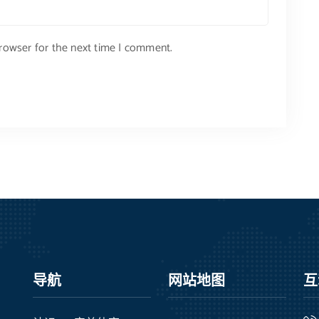
browser for the next time I comment.
导航
网站地图
互