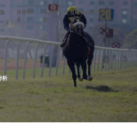
热
体育明
企业服
互动365WM体
星
务
育
分析