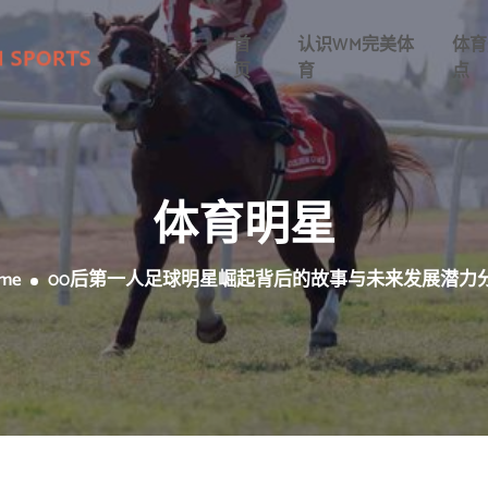
首
认识WM完美体
体育
页
育
点
体育明星
me
00后第一人足球明星崛起背后的故事与未来发展潜力