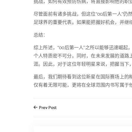
挑战，如何有效预防伤病，将直接影响他的职
尽管面前有诸多挑战，但这位“00后第一人”
足球界的重要代表。如果能把握好机会，并继
总结：
综上所述，“00后第一人”之所以能够迅速崛
个人特质密不可分。同时，在未来发展的道路
涯。因此，对于这位年轻明星来说，把握当下
最后，我们期待看到这位新星在国际赛场上的
仅有着无限可能，更将在全球范围内书写属于
Prev Post