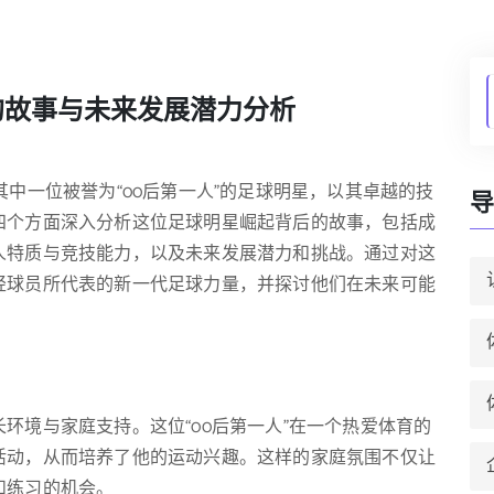
的故事与未来发展潜力分析
中一位被誉为“00后第一人”的足球明星，以其卓越的技
导
四个方面深入分析这位足球明星崛起背后的故事，包括成
人特质与竞技能力，以及未来发展潜力和挑战。通过对这
轻球员所代表的新一代足球力量，并探讨他们在未来可能
环境与家庭支持。这位“00后第一人”在一个热爱体育的
活动，从而培养了他的运动兴趣。这样的家庭氛围不仅让
和练习的机会。