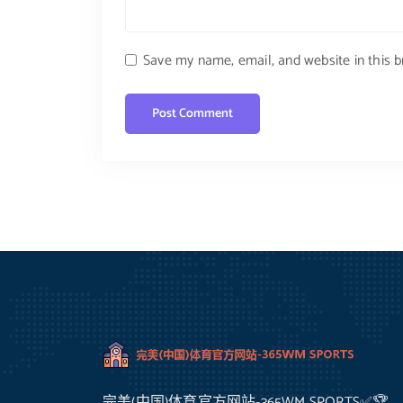
Save my name, email, and website in this 
完美(中国)体育官方网站-365WM SPORTS✅🏆