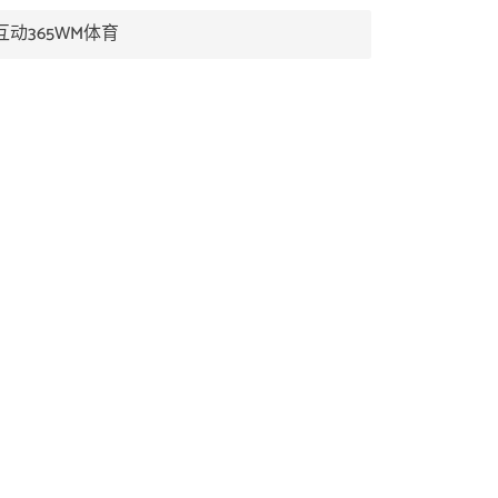
互动365WM体育