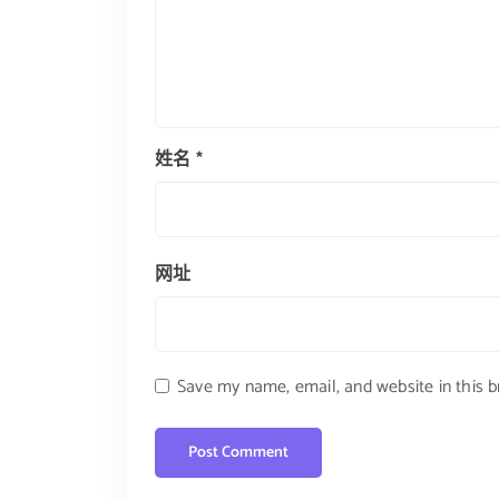
姓名
*
网址
Save my name, email, and website in this 