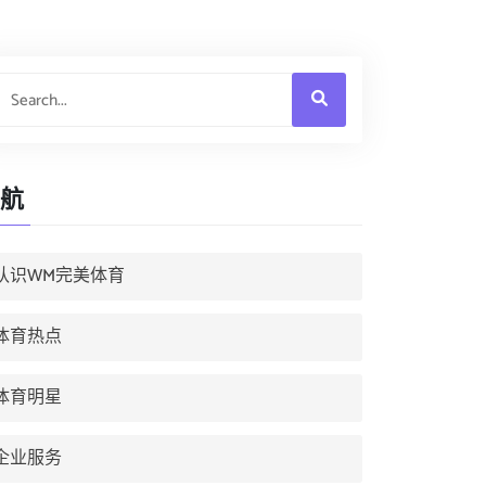
航
认识WM完美体育
体育热点
体育明星
企业服务