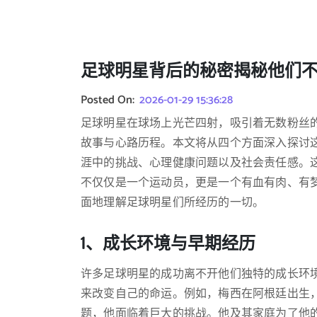
足球明星背后的秘密揭秘他们
Posted On:
2026-01-29 15:36:28
足球明星在球场上光芒四射，吸引着无数粉丝
故事与心路历程。本文将从四个方面深入探讨
涯中的挑战、心理健康问题以及社会责任感。
不仅仅是一个运动员，更是一个有血有肉、有
面地理解足球明星们所经历的一切。
1、成长环境与早期经历
许多足球明星的成功离不开他们独特的成长环
来改变自己的命运。例如，梅西在阿根廷出生
题，他面临着巨大的挑战。他及其家庭为了他