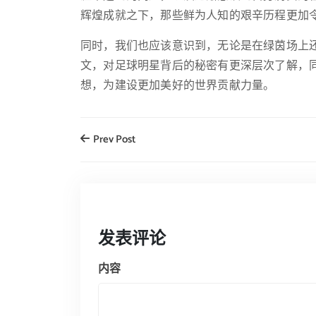
辉煌成就之下，那些鲜为人知的艰辛历程更加
同时，我们也应该意识到，无论是在绿茵场上
文，对足球明星背后的秘密有更深层次了解，
想，为建设更加美好的世界贡献力量。
Prev Post
发表评论
内容