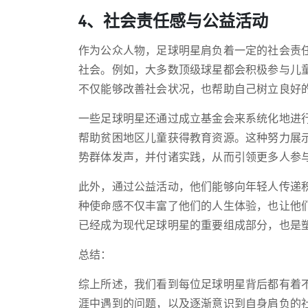
4、社会责任感与公益活动
作为公众人物，足球明星肩负着一定的社会责
社会。例如，大多数顶级球星都会积极参与儿
不仅能够改善社会状况，也帮助自己树立良好
一些足球明星还通过成立基金会来系统化地进行
帮助贫困地区儿童获得教育资源。这种努力展
势群体发声，并付诸实践，从而引领更多人参
此外，通过公益活动，他们能够向年轻人传递
种使命感不仅丰富了他们的人生体验，也让他
已经成为现代足球明星的重要组成部分，也是
总结：
综上所述，我们看到每位足球明星背后都有着
涯中遇到的问题，以及逐渐意识到自身肩负的